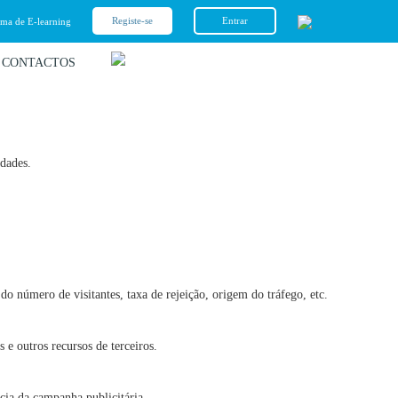
Registe-se
Entrar
rma de E-learning
CONTACTOS
idades.
do número de visitantes, taxa de rejeição, origem do tráfego, etc.
 e outros recursos de terceiros.
ácia da campanha publicitária.