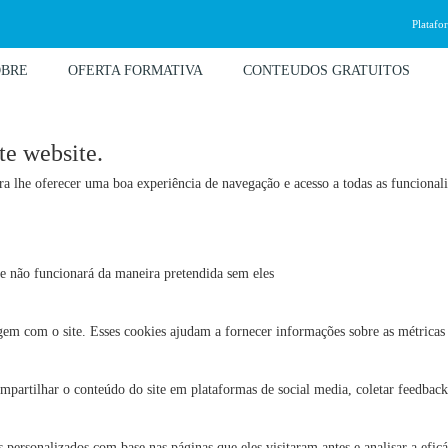
Platafo
OBRE
OFERTA FORMATIVA
CONTEUDOS GRATUITOS
te website.
para lhe oferecer uma boa experiência de navegação e acesso a todas as funcional
site não funcionará da maneira pretendida sem eles
agem com o site. Esses cookies ajudam a fornecer informações sobre as métricas 
mpartilhar o conteúdo do site em plataformas de social media, coletar feedbacks
 personalizados com base nas páginas que eles visitaram antes e analisar a efic