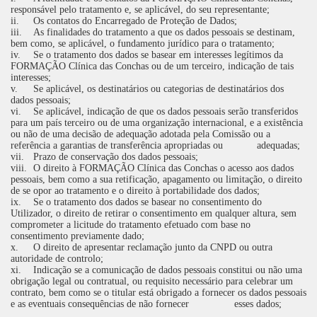
responsável pelo tratamento e, se aplicável, do seu representante;
ii.
Os contatos do Encarregado de Proteção de Dados;
iii.
As finalidades do tratamento a que os dados pessoais se destinam,
bem como, se aplicável, o fundamento jurídico para o tratamento;
iv.
Se o tratamento dos dados se basear em interesses legítimos da
FORMAÇÃO Clínica das Conchas ou de um terceiro, indicação de tais
interesses;
v.
Se aplicável, os destinatários ou categorias de destinatários dos
dados pessoais;
vi.
Se aplicável, indicação de que os dados pessoais serão transferidos
para um país terceiro ou de uma organização internacional, e a existência
ou não de uma decisão de adequação adotada pela Comissão ou a
referência a garantias de transferência apropriadas ou adequadas;
vii.
Prazo de conservação dos dados pessoais;
viii.
O direito à FORMAÇÃO Clínica das Conchas o acesso aos dados
pessoais, bem como a sua retificação, apagamento ou limitação, o direito
de se opor ao tratamento e o direito à portabilidade dos dados;
ix.
Se o tratamento dos dados se basear no consentimento do
Utilizador, o direito de retirar o consentimento em qualquer altura, sem
comprometer a licitude do tratamento efetuado com base no
consentimento previamente dado;
x.
O direito de apresentar reclamação junto da CNPD ou outra
autoridade de controlo;
xi.
Indicação se a comunicação de dados pessoais constitui ou não uma
obrigação legal ou contratual, ou requisito necessário para celebrar um
contrato, bem como se o titular está obrigado a fornecer os dados pessoais
e as eventuais consequências de não fornecer esses dados;