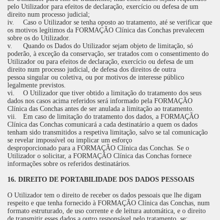
pelo Utilizador para efeitos de declaração, exercício ou defesa de um
direito num processo judicial;
iv.
Caso o Utilizador se tenha oposto ao tratamento, até se verificar que
os motivos legítimos da FORMAÇÃO Clínica das Conchas prevalecem
sobre os do Utilizador.
v.
Quando os Dados do Utilizador sejam objeto de limitação, só
poderão, à exceção da conservação, ser tratados com o consentimento do
Utilizador ou para efeitos de declaração, exercício ou defesa de um
direito num processo judicial, de defesa dos direitos de outra
pessoa singular ou coletiva, ou por motivos de interesse público
legalmente previstos.
vi.
O Utilizador que tiver obtido a limitação do tratamento dos seus
dados nos casos acima referidos será informado pela FORMAÇÃO
Clínica das Conchas antes de ser anulada a limitação ao tratamento.
vii.
Em caso de limitação do tratamento dos dados, a FORMAÇÃO
Clínica das Conchas comunicará a cada destinatário a quem os dados
tenham sido transmitidos a respetiva limitação, salvo se tal comunicação
se revelar impossível ou implicar um esforço
desproporcionado para a FORMAÇÃO Clínica das Conchas. Se o
Utilizador o solicitar, a FORMAÇÃO Clínica das Conchas fornece
informações sobre os referidos destinatários.
16. DIREITO DE PORTABILIDADE DOS DADOS PESSOAIS
O Utilizador tem o direito de receber os dados pessoais que lhe digam
respeito e que tenha fornecido à FORMAÇÃO Clínica das Conchas, num
formato estruturado, de uso corrente e de leitura automática, e o direito
de transmitir esses dados a outro responsável pelo tratamento, se: