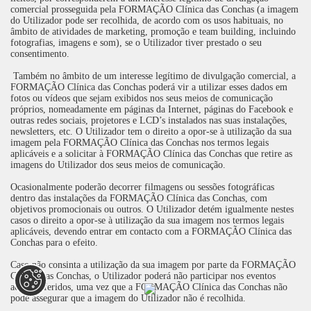
comercial prosseguida pela FORMAÇÃO Clínica das Conchas (a imagem
do Utilizador pode ser recolhida, de acordo com os usos habituais, no
âmbito de atividades de marketing, promoção e team building, incluindo
fotografias, imagens e som), se o Utilizador tiver prestado o seu
consentimento.
Também no âmbito de um interesse legítimo de divulgação comercial, a
FORMAÇÃO Clínica das Conchas poderá vir a utilizar esses dados em
fotos ou vídeos que sejam exibidos nos seus meios de comunicação
próprios, nomeadamente em páginas da Internet, páginas do Facebook e
outras redes sociais, projetores e LCD’s instalados nas suas instalações,
newsletters, etc. O Utilizador tem o direito a opor-se à utilização da sua
imagem pela FORMAÇÃO Clínica das Conchas nos termos legais
aplicáveis e a solicitar à FORMAÇÃO Clínica das Conchas que retire as
imagens do Utilizador dos seus meios de comunicação.
Ocasionalmente poderão decorrer filmagens ou sessões fotográficas
dentro das instalações da FORMAÇÃO Clínica das Conchas, com
objetivos promocionais ou outros. O Utilizador detém igualmente nestes
casos o direito a opor-se à utilização da sua imagem nos termos legais
aplicáveis, devendo entrar em contacto com a FORMAÇÃO Clínica das
Conchas para o efeito.
Caso não consinta a utilização da sua imagem por parte da FORMAÇÃO
Clínica das Conchas, o Utilizador poderá não participar nos eventos
acima referidos, uma vez que a FORMAÇÃO Clínica das Conchas não
pode assegurar que a imagem do Utilizador não é recolhida.