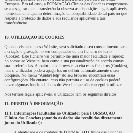
Europeia. Em tal caso, a FORMAÇÃO Clínica das Conchas compromete-
se a assegurar que a transferência observa as disposições legais aplicáveis,
nomeadamente quanto determinação da adequabilidade de tal país no que
respeita a proteção de dados e aos requisitos aplicáveis a tais
transferências.
10. UTILIZAÇÃO DE COOKIES
Quando visitar o nosso Website, será solicitado o seu consentimento para
a criação e gravação no seu computador de um ficheiro de texto
(Cookie). Este ficheiro vai permitir-lhe uma maior facilidade e rapidez
no acesso ao Website, bem como a sua personalização de acordo comas
suas preferências. A maioria dos browsers aceita estes ficheiros (Cookies),
mas o Utilizador poderá apaga-los ou definir automaticamente o seu
bloqueio. No menu “Ajuda/Help” do seu browser encontrará essas
configurações. No entanto, caso não permita o uso de cookies poderá
haver algumas funcionalidades do Website que não conseguirá utilizar.
Nos termos legais aplicáveis, o Utilizador tem os seguintes direitos:
11. DIREITO À INFORMAÇÃO
11.1. Informações facultadas ao Utilizador pela FORMAÇÃO
Clínica das Conchas (quando os dados são recolhidos diretamente
junto do Utilizador):
i.
A identidade e os contatos da FORMAÇÃO Clínica das Conchas,