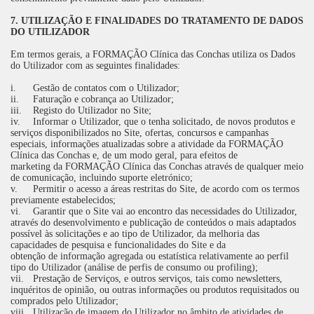
7. UTILIZAÇÃO E FINALIDADES DO TRATAMENTO DE DADOS
DO UTILIZADOR
Em termos gerais, a FORMAÇÃO Clínica das Conchas utiliza os Dados
do Utilizador com as seguintes finalidades:
i.
Gestão de contatos com o Utilizador;
ii.
Faturação e cobrança ao Utilizador;
iii.
Registo do Utilizador no Site;
iv.
Informar o Utilizador, que o tenha solicitado, de novos produtos e
serviços disponibilizados no Site, ofertas, concursos e campanhas
especiais, informações atualizadas sobre a atividade da FORMAÇÃO
Clínica das Conchas e, de um modo geral, para efeitos de
marketing da FORMAÇÃO Clínica das Conchas através de qualquer meio
de comunicação, incluindo suporte eletrónico;
v.
Permitir o acesso a áreas restritas do Site, de acordo com os termos
previamente estabelecidos;
vi.
Garantir que o Site vai ao encontro das necessidades do Utilizador,
através do desenvolvimento e publicação de conteúdos o mais adaptados
possível às solicitações e ao tipo de Utilizador, da melhoria das
capacidades de pesquisa e funcionalidades do Site e da
obtenção de informação agregada ou estatística relativamente ao perfil
tipo do Utilizador (análise de perfis de consumo ou profiling);
vii.
Prestação de Serviços, e outros serviços, tais como newsletters,
inquéritos de opinião, ou outras informações ou produtos requisitados ou
comprados pelo Utilizador;
viii.
Utilização de imagem do Utilizador no âmbito de atividades de