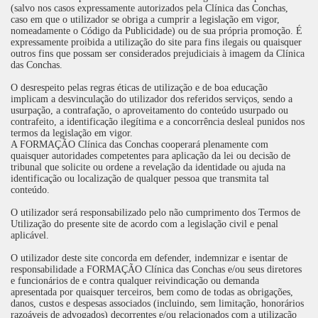
(salvo nos casos expressamente autorizados pela Clínica das Conchas,
caso em que o utilizador se obriga a cumprir a legislação em vigor,
nomeadamente o Código da Publicidade) ou de sua própria promoção. É
expressamente proibida a utilização do site para fins ilegais ou quaisquer
outros fins que possam ser considerados prejudiciais à imagem da Clínica
das Conchas.
O desrespeito pelas regras éticas de utilização e de boa educação
implicam a desvinculação do utilizador dos referidos serviços, sendo a
usurpação, a contrafação, o aproveitamento do conteúdo usurpado ou
contrafeito, a identificação ilegítima e a concorrência desleal punidos nos
termos da legislação em vigor.
A FORMAÇÃO Clínica das Conchas cooperará plenamente com
quaisquer autoridades competentes para aplicação da lei ou decisão de
tribunal que solicite ou ordene a revelação da identidade ou ajuda na
identificação ou localização de qualquer pessoa que transmita tal
conteúdo.
O utilizador será responsabilizado pelo não cumprimento dos Termos de
Utilização do presente site de acordo com a legislação civil e penal
aplicável.
O utilizador deste site concorda em defender, indemnizar e isentar de
responsabilidade a FORMAÇÃO Clínica das Conchas e/ou seus diretores
e funcionários de e contra qualquer reivindicação ou demanda
apresentada por quaisquer terceiros, bem como de todas as obrigações,
danos, custos e despesas associados (incluindo, sem limitação, honorários
razoáveis de advogados) decorrentes e/ou relacionados com a utilização