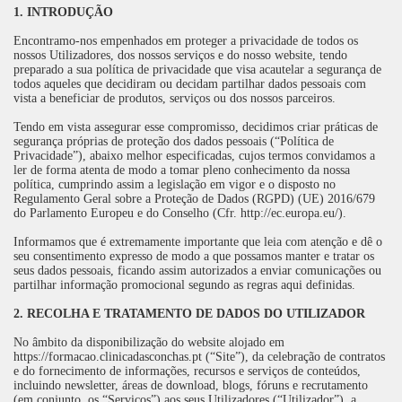
1. INTRODUÇÃO
Encontramo-nos empenhados em proteger a privacidade de todos os
nossos Utilizadores, dos nossos serviços e do nosso website, tendo
preparado a sua política de privacidade que visa acautelar a segurança de
todos aqueles que decidiram ou decidam partilhar dados pessoais com
vista a beneficiar de produtos, serviços ou dos nossos parceiros.
Tendo em vista assegurar esse compromisso, decidimos criar práticas de
segurança próprias de proteção dos dados pessoais (“Política de
Privacidade”), abaixo melhor especificadas, cujos termos convidamos a
ler de forma atenta de modo a tomar pleno conhecimento da nossa
política, cumprindo assim a legislação em vigor e o disposto no
Regulamento Geral sobre a Proteção de Dados (RGPD) (UE) 2016/679
do Parlamento Europeu e do Conselho (Cfr. http://ec.europa.eu/).
Informamos que é extremamente importante que leia com atenção e dê o
seu consentimento expresso de modo a que possamos manter e tratar os
seus dados pessoais, ficando assim autorizados a enviar comunicações ou
partilhar informação promocional segundo as regras aqui definidas.
2. RECOLHA E TRATAMENTO DE DADOS DO UTILIZADOR
No âmbito da disponibilização do website alojado em
https://formacao.clinicadasconchas.pt (“Site”), da celebração de contratos
e do fornecimento de informações, recursos e serviços de conteúdos,
incluindo newsletter, áreas de download, blogs, fóruns e recrutamento
(em conjunto, os “Serviços”) aos seus Utilizadores (“Utilizador”), a