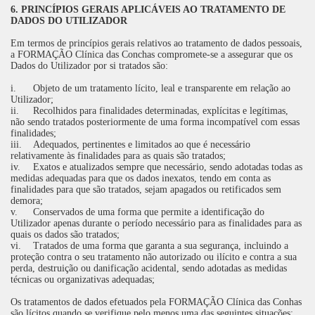
6. PRINCÍPIOS GERAIS APLICÁVEIS AO TRATAMENTO DE
DADOS DO UTILIZADOR
Em termos de princípios gerais relativos ao tratamento de dados pessoais,
a FORMAÇÃO Clínica das Conchas compromete-se a assegurar que os
Dados do Utilizador por si tratados são:
i.
Objeto de um tratamento lícito, leal e transparente em relação ao
Utilizador;
ii.
Recolhidos para finalidades determinadas, explícitas e legítimas,
não sendo tratados posteriormente de uma forma incompatível com essas
finalidades;
iii.
Adequados, pertinentes e limitados ao que é necessário
relativamente às finalidades para as quais são tratados;
iv.
Exatos e atualizados sempre que necessário, sendo adotadas todas as
medidas adequadas para que os dados inexatos, tendo em conta as
finalidades para que são tratados, sejam apagados ou retificados sem
demora;
v.
Conservados de uma forma que permite a identificação do
Utilizador apenas durante o período necessário para as finalidades para as
quais os dados são tratados;
vi.
Tratados de uma forma que garanta a sua segurança, incluindo a
proteção contra o seu tratamento não autorizado ou ilícito e contra a sua
perda, destruição ou danificação acidental, sendo adotadas as medidas
técnicas ou organizativas adequadas;
Os tratamentos de dados efetuados pela FORMAÇÃO Clínica das Conhas
são lícitos quando se verifique pelo menos uma das seguintes situações: