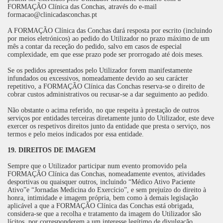
FORMAÇÃO Clínica das Conchas, através do e-mail
formacao@clinicadasconchas.pt
A FORMAÇÃO Clínica das Conchas dará resposta por escrito (incluindo
por meios eletrónicos) ao pedido do Utilizador no prazo máximo de um
mês a contar da receção do pedido, salvo em casos de especial
complexidade, em que esse prazo pode ser prorrogado até dois meses.
Se os pedidos apresentados pelo Utilizador forem manifestamente
infundados ou excessivos, nomeadamente devido ao seu carácter
repetitivo, a FORMAÇÃO Clínica das Conchas reserva-se o direito de
cobrar custos administrativos ou recusar-se a dar seguimento ao pedido.
Não obstante o acima referido, no que respeita à prestação de outros
serviços por entidades terceiras diretamente junto do Utilizador, este deve
exercer os respetivos direitos junto da entidade que presta o serviço, nos
termos e pelo meios indicados por essa entidade.
19. DIREITOS DE IMAGEM
Sempre que o Utilizador participar num evento promovido pela
FORMAÇÃO Clínica das Conchas, nomeadamente eventos, atividades
desportivas ou quaisquer outros, incluindo “Médico Ativo Paciente
Ativo”e “Jornadas Medicina do Exercício”, e sem prejuízo do direito à
honra, intimidade e imagem própria, bem como à demais legislação
aplicável a que a FORMAÇÃO Clínica das Conchas está obrigada,
considera-se que a recolha e tratamento da imagem do Utilizador são
lícitos, por corresponderem a um interesse legítimo de divulgação