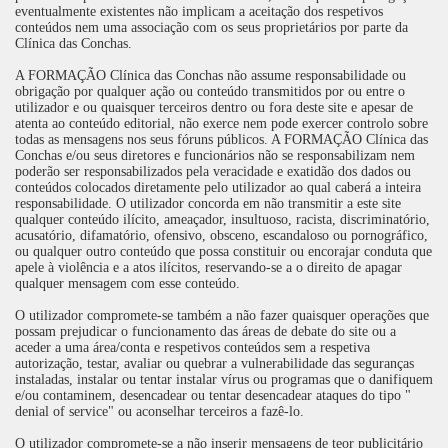
eventualmente existentes não implicam a aceitação dos respetivos
conteúdos nem uma associação com os seus proprietários por parte da
Clínica das Conchas.
A FORMAÇÃO Clínica das Conchas não assume responsabilidade ou
obrigação por qualquer ação ou conteúdo transmitidos por ou entre o
utilizador e ou quaisquer terceiros dentro ou fora deste site e apesar de
atenta ao conteúdo editorial, não exerce nem pode exercer controlo sobre
todas as mensagens nos seus fóruns públicos. A FORMAÇÃO Clínica das
Conchas e/ou seus diretores e funcionários não se responsabilizam nem
poderão ser responsabilizados pela veracidade e exatidão dos dados ou
conteúdos colocados diretamente pelo utilizador ao qual caberá a inteira
responsabilidade. O utilizador concorda em não transmitir a este site
qualquer conteúdo ilícito, ameaçador, insultuoso, racista, discriminatório,
acusatório, difamatório, ofensivo, obsceno, escandaloso ou pornográfico,
ou qualquer outro conteúdo que possa constituir ou encorajar conduta que
apele à violência e a atos ilícitos, reservando-se a o direito de apagar
qualquer mensagem com esse conteúdo.
O utilizador compromete-se também a não fazer quaisquer operações que
possam prejudicar o funcionamento das áreas de debate do site ou a
aceder a uma área/conta e respetivos conteúdos sem a respetiva
autorização, testar, avaliar ou quebrar a vulnerabilidade das seguranças
instaladas, instalar ou tentar instalar vírus ou programas que o danifiquem
e/ou contaminem, desencadear ou tentar desencadear ataques do tipo "
denial of service" ou aconselhar terceiros a fazê-lo.
O utilizador compromete-se a não inserir mensagens de teor publicitário