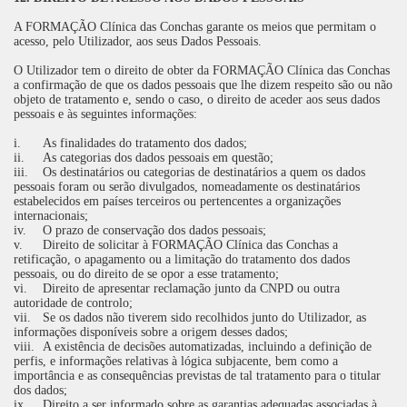
A FORMAÇÃO Clínica das Conchas garante os meios que permitam o
acesso, pelo Utilizador, aos seus Dados Pessoais.
O Utilizador tem o direito de obter da FORMAÇÃO Clínica das Conchas
a confirmação de que os dados pessoais que lhe dizem respeito são ou não
objeto de tratamento e, sendo o caso, o direito de aceder aos seus dados
pessoais e às seguintes informações:
i.
As finalidades do tratamento dos dados;
ii.
As categorias dos dados pessoais em questão;
iii.
Os destinatários ou categorias de destinatários a quem os dados
pessoais foram ou serão divulgados, nomeadamente os destinatários
estabelecidos em países terceiros ou pertencentes a organizações
internacionais;
iv.
O prazo de conservação dos dados pessoais;
v.
Direito de solicitar à FORMAÇÃO Clínica das Conchas a
retificação, o apagamento ou a limitação do tratamento dos dados
pessoais, ou do direito de se opor a esse tratamento;
vi.
Direito de apresentar reclamação junto da CNPD ou outra
autoridade de controlo;
vii.
Se os dados não tiverem sido recolhidos junto do Utilizador, as
informações disponíveis sobre a origem desses dados;
viii.
A existência de decisões automatizadas, incluindo a definição de
perfis, e informações relativas à lógica subjacente, bem como a
importância e as consequências previstas de tal tratamento para o titular
dos dados;
ix.
Direito a ser informado sobre as garantias adequadas associadas à