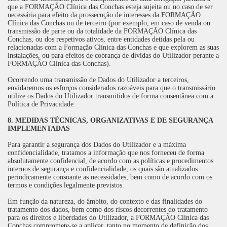
que a FORMAÇÃO Clínica das Conchas esteja sujeita ou no caso de ser
necessária para efeito da prossecução de interesses da FORMAÇÃO
Clínica das Conchas ou de terceiro (por exemplo, em caso de venda ou
transmissão de parte ou da totalidade da FORMAÇÃO Clínica das
Conchas, ou dos respetivos ativos, entre entidades detidas pela ou
relacionadas com a Formação Clínica das Conchas e que explorem as suas
instalações, ou para efeitos de cobrança de dívidas do Utilizador perante a
FORMAÇÃO Clínica das Conchas).
Ocorrendo uma transmissão de Dados do Utilizador a terceiros,
envidaremos os esforços considerados razoáveis para que o transmissário
utilize os Dados do Utilizador transmitidos de forma consentânea com a
Política de Privacidade.
8. MEDIDAS TÉCNICAS, ORGANIZATIVAS E DE SEGURANÇA
IMPLEMENTADAS
Para garantir a segurança dos Dados do Utilizador e a máxima
confidencialidade, tratamos a informação que nos forneceu de forma
absolutamente confidencial, de acordo com as políticas e procedimentos
internos de segurança e confidencialidade, os quais são atualizados
periodicamente consoante as necessidades, bem como de acordo com os
termos e condições legalmente previstos.
Em função da natureza, do âmbito, do contexto e das finalidades do
tratamento dos dados, bem como dos riscos decorrentes do tratamento
para os direitos e liberdades do Utilizador, a FORMAÇÃO Clínica das
Conchas compromete-se a aplicar, tanto no momento de definição dos