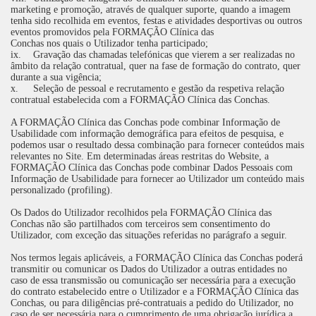
marketing e promoção, através de qualquer suporte, quando a imagem
tenha sido recolhida em eventos, festas e atividades desportivas ou outros
eventos promovidos pela FORMAÇÃO Clínica das
Conchas nos quais o Utilizador tenha participado;
ix.
Gravação das chamadas telefónicas que vierem a ser realizadas no
âmbito da relação contratual, quer na fase de formação do contrato, quer
durante a sua vigência;
x.
Seleção de pessoal e recrutamento e gestão da respetiva relação
contratual estabelecida com a FORMAÇÃO Clínica das Conchas.
A FORMAÇÃO Clínica das Conchas pode combinar Informação de
Usabilidade com informação demográfica para efeitos de pesquisa, e
podemos usar o resultado dessa combinação para fornecer conteúdos mais
relevantes no Site. Em determinadas áreas restritas do Website, a
FORMAÇÃO Clínica das Conchas pode combinar Dados Pessoais com
Informação de Usabilidade para fornecer ao Utilizador um conteúdo mais
personalizado (profiling).
Os Dados do Utilizador recolhidos pela FORMAÇÃO Clínica das
Conchas não são partilhados com terceiros sem consentimento do
Utilizador, com exceção das situações referidas no parágrafo a seguir.
Nos termos legais aplicáveis, a FORMAÇÃO Clínica das Conchas poderá
transmitir ou comunicar os Dados do Utilizador a outras entidades no
caso de essa transmissão ou comunicação ser necessária para a execução
do contrato estabelecido entre o Utilizador e a FORMAÇÃO Clínica das
Conchas, ou para diligências pré-contratuais a pedido do Utilizador, no
caso de ser necessária para o cumprimento de uma obrigação jurídica a