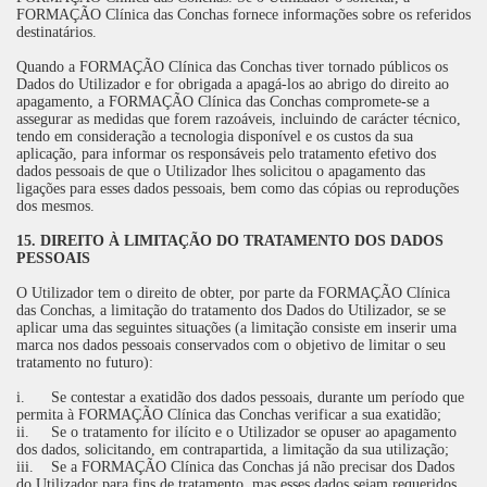
FORMAÇÃO Clínica das Conchas fornece informações sobre os referidos
destinatários.
Quando a FORMAÇÃO Clínica das Conchas tiver tornado públicos os
Dados do Utilizador e for obrigada a apagá-los ao abrigo do direito ao
apagamento, a FORMAÇÃO Clínica das Conchas compromete-se a
assegurar as medidas que forem razoáveis, incluindo de carácter técnico,
tendo em consideração a tecnologia disponível e os custos da sua
aplicação, para informar os responsáveis pelo tratamento efetivo dos
dados pessoais de que o Utilizador lhes solicitou o apagamento das
ligações para esses dados pessoais, bem como das cópias ou reproduções
dos mesmos.
15. DIREITO À LIMITAÇÃO DO TRATAMENTO DOS DADOS
PESSOAIS
O Utilizador tem o direito de obter, por parte da FORMAÇÃO Clínica
das Conchas, a limitação do tratamento dos Dados do Utilizador, se se
aplicar uma das seguintes situações (a limitação consiste em inserir uma
marca nos dados pessoais conservados com o objetivo de limitar o seu
tratamento no futuro):
i.
Se contestar a exatidão dos dados pessoais, durante um período que
permita à FORMAÇÃO Clínica das Conchas verificar a sua exatidão;
ii.
Se o tratamento for ilícito e o Utilizador se opuser ao apagamento
dos dados, solicitando, em contrapartida, a limitação da sua utilização;
iii.
Se a FORMAÇÃO Clínica das Conchas já não precisar dos Dados
do Utilizador para fins de tratamento, mas esses dados sejam requeridos