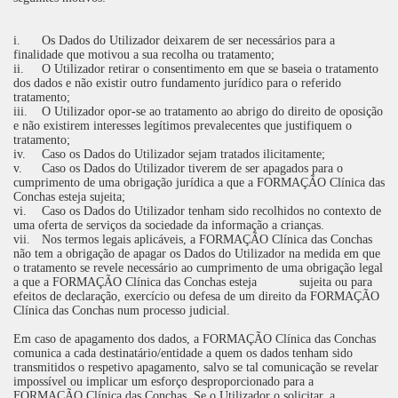
i.
Os Dados do Utilizador deixarem de ser necessários para a
finalidade que motivou a sua recolha ou tratamento;
ii.
O Utilizador retirar o consentimento em que se baseia o tratamento
dos dados e não existir outro fundamento jurídico para o referido
tratamento;
iii.
O Utilizador opor-se ao tratamento ao abrigo do direito de oposição
e não existirem interesses legítimos prevalecentes que justifiquem o
tratamento;
iv.
Caso os Dados do Utilizador sejam tratados ilicitamente;
v.
Caso os Dados do Utilizador tiverem de ser apagados para o
cumprimento de uma obrigação jurídica a que a FORMAÇÃO Clínica das
Conchas esteja sujeita;
vi.
Caso os Dados do Utilizador tenham sido recolhidos no contexto de
uma oferta de serviços da sociedade da informação a crianças.
vii.
Nos termos legais aplicáveis, a FORMAÇÃO Clínica das Conchas
não tem a obrigação de apagar os Dados do Utilizador na medida em que
o tratamento se revele necessário ao cumprimento de uma obrigação legal
a que a FORMAÇÃO Clínica das Conchas esteja sujeita ou para
efeitos de declaração, exercício ou defesa de um direito da FORMAÇÃO
Clínica das Conchas num processo judicial.
Em caso de apagamento dos dados, a FORMAÇÃO Clínica das Conchas
comunica a cada destinatário/entidade a quem os dados tenham sido
transmitidos o respetivo apagamento, salvo se tal comunicação se revelar
impossível ou implicar um esforço desproporcionado para a
FORMAÇÃO Clínica das Conchas. Se o Utilizador o solicitar, a