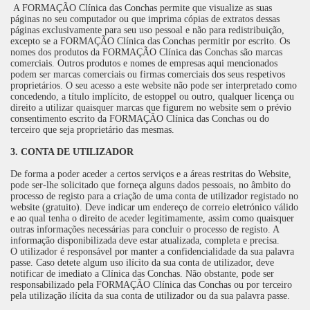
A FORMAÇÃO Clínica das Conchas permite que visualize as suas
páginas no seu computador ou que imprima cópias de extratos dessas
páginas exclusivamente para seu uso pessoal e não para redistribuição,
excepto se a FORMAÇÃO Clínica das Conchas permitir por escrito. Os
nomes dos produtos da FORMAÇÃO Clínica das Conchas são marcas
comerciais. Outros produtos e nomes de empresas aqui mencionados
podem ser marcas comerciais ou firmas comerciais dos seus respetivos
proprietários. O seu acesso a este website não pode ser interpretado como
concedendo, a título implícito, de estoppel ou outro, qualquer licença ou
direito a utilizar quaisquer marcas que figurem no website sem o prévio
consentimento escrito da FORMAÇÃO Clínica das Conchas ou do
terceiro que seja proprietário das mesmas.
3. CONTA DE UTILIZADOR
De forma a poder aceder a certos serviços e a áreas restritas do Website,
pode ser-lhe solicitado que forneça alguns dados pessoais, no âmbito do
processo de registo para a criação de uma conta de utilizador registado no
website (gratuito). Deve indicar um endereço de correio eletrónico válido
e ao qual tenha o direito de aceder legitimamente, assim como quaisquer
outras informações necessárias para concluir o processo de registo. A
informação disponibilizada deve estar atualizada, completa e precisa.
O utilizador é responsável por manter a confidencialidade da sua palavra
passe. Caso detete algum uso ilícito da sua conta de utilizador, deve
notificar de imediato a Clínica das Conchas. Não obstante, pode ser
responsabilizado pela FORMAÇÃO Clínica das Conchas ou por terceiro
pela utilização ilícita da sua conta de utilizador ou da sua palavra passe.