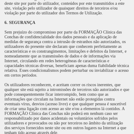
deste site por parte do utilizador, conteúdos por este transmitidos a este
site, violação pelo utilizador de quaisquer direitos de terceiros e/ou
violação por parte do utilizador dos Termos de Utilização.
6. SEGURANÇA
Sem prejuízo do compromisso por parte da FORMAÇÃO Clínica das
Conchas de confidencialidade dos dados pessoais e da aplicação de
medidas de segurança contra a intrusão de estranhos não autorizados, os
utilizadores do presente site declaram que conhecem perfeitamente as
características e os constrangimentos, limitações e defeitos da Internet, e
nomeadamente que as transmissões de dados e de informações via
Internet, circulando em redes heterogéneas de características e
capacidades técnicas diversas, beneficiam apenas duma fiabilidade técnica
relativa. Esses condicionalismos podem perturbar ou inviabilizar o acesso
em certos períodos.
Os utilizadores reconhecem, e aceitam correr os riscos inerentes, que
qualquer site está sujeito a intromissões de terceiros não autorizados e que
pode consequentemente ficar interrompido, bem como que as
informações que circulam na Internet não estão protegidas contra
eventuais vírus, desvios (acesso livre) e que qualquer pessoa é suscetível
de criar uma ligação com acesso ao site e/ou a elementos lá contidos. A
FORMAÇÃO Clínica das Conchas não poderá em nenhum caso ser
responsabilizado por danos acidentais ou voluntários sofridos pelos
utilizadores e provocados ou não por terceiros no âmbito da utilização
dos serviços fornecidos neste site ou em outros lugares na Internet a que
tenham tido acesso através dele.