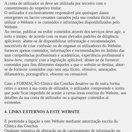
A conta de utilizador só deve ser utilizada por terceiro com o
consentimento do respetivo titular.
O utilizador é exclusivamente responsável por quaisquer danos
emergentes ou lucros cessantes causados pela sua conduta ilícita ao
utilizar o Website e os conteúdos e informações disponibilizados pelo
Website.
Ao enviar, publicar ou exibir conteúdos através dos serviços deve agir, a
todo o tempo, de acordo com os mais elevados padrões de diligência
aplicáveis: abster-se de disponibilizar informação e recomendações
suscetíveis de criar confusão ou de enganar os utilizadores do Website;
fornecer apenas conteúdos, informações e recomendações no âmbito das
suas competências profissionais e académicas, experiência profissional e
know-how; cumprir com a legislação aplicável; abster-se de fornecer
conteúdos para fins diferentes daqueles a que o website se destina; abter-
se de fornecer conteúdos cujo teor seja ilícito, ofensivo, ameaçador,
difamatório, pornográfico, obsceno ou censurável.
Caso a FORMAÇÃO Clínica das Conchas desative ou de outra forma
retire o acesso à sua conta de utlizador, o utilizador compreende e aceita
que pode ficar impedido de aceder a certas áreas restritas do Website, aos
detalhes da sua conta de utilizador ou a quaisquer conteúdos aí
existentes.
4. LINKS EXTERNOS A ESTE WEBSITE
É permitida a ligação a este Website mediante autorização escrita da
Clínica das Conchas.
Qualquer tentativa de alteração ou de carregamento de informação ou,