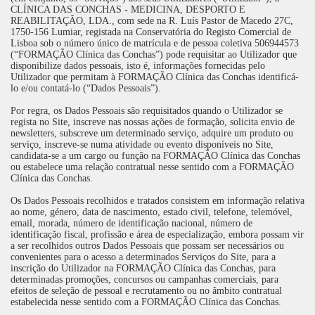
CLÍNICA DAS CONCHAS - MEDICINA, DESPORTO E
REABILITAÇÃO, LDA., com sede na R. Luís Pastor de Macedo 27C,
1750-156 Lumiar, registada na Conservatória do Registo Comercial de
Lisboa sob o número único de matrícula e de pessoa coletiva 506944573
(“FORMAÇÃO Clínica das Conchas”) pode requisitar ao Utilizador que
disponibilize dados pessoais, isto é, informações fornecidas pelo
Utilizador que permitam à FORMAÇÃO Clínica das Conchas identificá-
lo e/ou contatá-lo (“Dados Pessoais”).
Por regra, os Dados Pessoais são requisitados quando o Utilizador se
regista no Site, inscreve nas nossas ações de formação, solicita envio de
newsletters, subscreve um determinado serviço, adquire um produto ou
serviço, inscreve-se numa atividade ou evento disponíveis no Site,
candidata-se a um cargo ou função na FORMAÇÃO Clínica das Conchas
ou estabelece uma relação contratual nesse sentido com a FORMAÇÃO
Clínica das Conchas.
Os Dados Pessoais recolhidos e tratados consistem em informação relativa
ao nome, género, data de nascimento, estado civil, telefone, telemóvel,
email, morada, número de identificação nacional, número de
identificação fiscal, profissão e área de especialização, embora possam vir
a ser recolhidos outros Dados Pessoais que possam ser necessários ou
convenientes para o acesso a determinados Serviços do Site, para a
inscrição do Utilizador na FORMAÇÃO Clínica das Conchas, para
determinadas promoções, concursos ou campanhas comerciais, para
efeitos de seleção de pessoal e recrutamento ou no âmbito contratual
estabelecida nesse sentido com a FORMAÇÃO Clínica das Conchas.