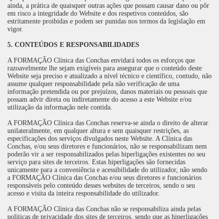
ainda, a prática de quaisquer outras ações que possam causar dano ou pôr
em risco a integridade do Website e dos respetivos conteúdos, são
estritamente proibidas e podem ser punidas nos termos da legislação em
vigor.
5. CONTEÚDOS E RESPONSABILIDADES
A FORMAÇÃO Clínica das Conchas envidará todos os esforços que
razoavelmente lhe sejam exigíveis para assegurar que o conteúdo deste
Website seja preciso e atualizado a nível técnico e científico, contudo, não
assume qualquer responsabilidade pela não verificação de uma
informação pretendida ou por prejuízos, danos materiais ou pessoais que
possam advir direta ou indiretamente do acesso a este Website e/ou
utilização da informação nele contida.
A FORMAÇÃO Clínica das Conchas reserva-se ainda o direito de alterar
unilateralmente, em qualquer altura e sem quaisquer restrições, as
especificações dos serviços divulgados neste Website. A Clínica das
Conchas, e/ou seus diretores e funcionários, não se responsabilizam nem
poderão vir a ser responsabilizados pelas hiperligações existentes no seu
serviço para sites de terceiros. Estas hiperligações são fornecidas
unicamente para a conveniência e acessibilidade do utilizador, não sendo
a FORMAÇÃO Clínica das Conchas e/ou seus diretores e funcionários
responsáveis pelo conteúdo desses websites de terceiros, sendo o seu
acesso e visita da inteira responsabilidade do utilizador.
A FORMAÇÃO Clínica das Conchas não se responsabiliza ainda pelas
políticas de privacidade dos sites de terceiros, sendo que as hiperligações