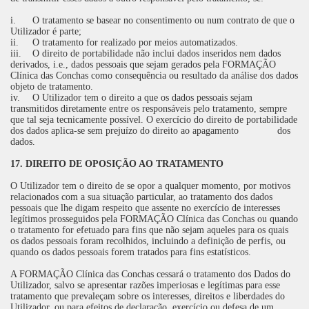
i.
O tratamento se basear no consentimento ou num contrato de que o
Utilizador é parte;
ii.
O tratamento for realizado por meios automatizados.
iii.
O direito de portabilidade não inclui dados inseridos nem dados
derivados, i.e., dados pessoais que sejam gerados pela FORMAÇÃO
Clínica das Conchas como consequência ou resultado da análise dos dados
objeto de tratamento.
iv.
O Utilizador tem o direito a que os dados pessoais sejam
transmitidos diretamente entre os responsáveis pelo tratamento, sempre
que tal seja tecnicamente possível. O exercício do direito de portabilidade
dos dados aplica-se sem prejuízo do direito ao apagamento dos
dados.
17. DIREITO DE OPOSIÇÃO AO TRATAMENTO
O Utilizador tem o direito de se opor a qualquer momento, por motivos
relacionados com a sua situação particular, ao tratamento dos dados
pessoais que lhe digam respeito que assente no exercício de interesses
legítimos prosseguidos pela FORMAÇÃO Clínica das Conchas ou quando
o tratamento for efetuado para fins que não sejam aqueles para os quais
os dados pessoais foram recolhidos, incluindo a definição de perfis, ou
quando os dados pessoais forem tratados para fins estatísticos.
A FORMAÇÃO Clínica das Conchas cessará o tratamento dos Dados do
Utilizador, salvo se apresentar razões imperiosas e legítimas para esse
tratamento que prevaleçam sobre os interesses, direitos e liberdades do
Utilizador, ou para efeitos de declaração, exercício ou defesa de um