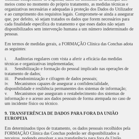
meios como no momento do próprio tratamento, as medidas técnicas e
organizativas necessárias e adequadas à proteção dos Dados do Utilizador
e ao cumprimento dos requisitos legais. Compromete-se ainda a assegurar
que, por defeito, só sejam tratados os dados que forem necessários para
cada finalidade específica do tratamento e que esses dados não sejam
disponibilizados sem intervenção humana a um número indeterminado de
pessoas.
Em termos de medidas gerais, a FORMAÇÃO Clínica das Conchas adota
as seguintes:
i.
Auditorias regulares com vista a aferir a eficácia das medidas
técnicas e organizativas implementadas;
ii.
Sensibilização e formação do pessoal implicado nas operações de
tratamento de dados;
iii.
Pseudonimização e cifragem de dados pessoais;
iv.
Mecanismos capazes de assegurar a confidencialidade,
disponibilidade e resiliência permanentes dos sistemas de informação;
v.
Mecanismos que asseguram o restabelecimento dos sistemas de
informação e o acesso aos dados pessoais de forma atempada no caso de
um incidente físico ou técnico.
9. TRANSFERÊNCIA DE DADOS PARA FORA DA UNIÃO
EUROPEIA
Em determinados tipos de tratamento, os dados pessoais recolhidos pela
FORMAÇÃO Clínica das Conchas poderão ser disponibilizados a
terceiros, podendo envolver a sua transferência para fora da União