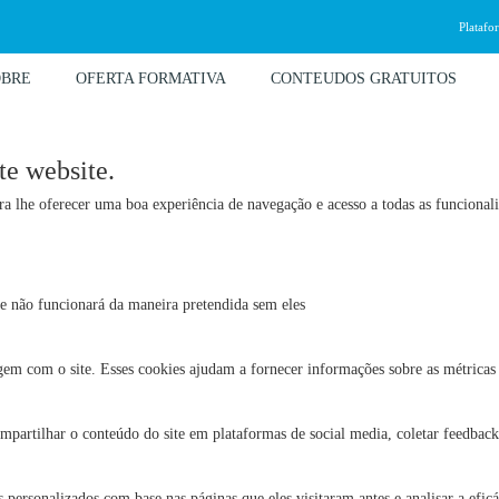
Platafo
OBRE
OFERTA FORMATIVA
CONTEUDOS GRATUITOS
te website.
para lhe oferecer uma boa experiência de navegação e acesso a todas as funcional
site não funcionará da maneira pretendida sem eles
agem com o site. Esses cookies ajudam a fornecer informações sobre as métricas 
mpartilhar o conteúdo do site em plataformas de social media, coletar feedbacks
 personalizados com base nas páginas que eles visitaram antes e analisar a efic