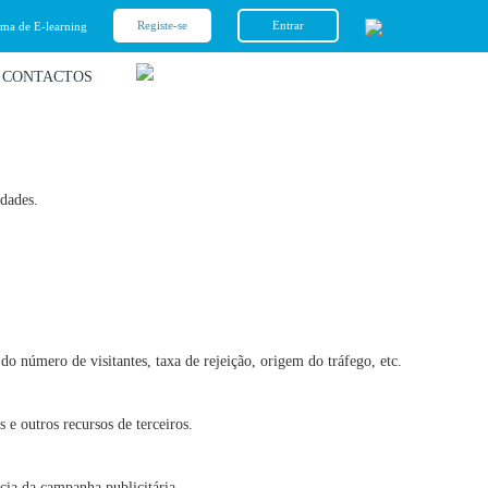
Registe-se
Entrar
rma de E-learning
CONTACTOS
idades.
do número de visitantes, taxa de rejeição, origem do tráfego, etc.
 e outros recursos de terceiros.
ácia da campanha publicitária.